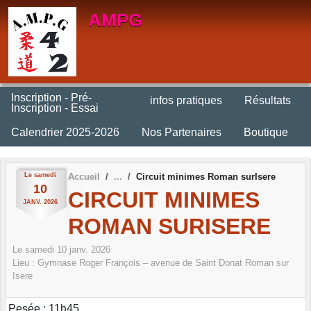
Panneau de gestion des cookies
AMPG
Inscription - Pré-
infos pratiques
Résultats
Inscription - Essai
Calendrier 2025-2026
Nos Partenaires
Boutique
Le
samedi
Accueil
Circuit minimes Roman surIsere
10
CIRCUIT MINIMES
JANV.
2026
ROMAN SURISERE
Le
samedi
10
janv.
2026
Lieu :
Gymnase Roger François – avenue de Saint Donat
Roman sur
Isere
Pesée : 11h45