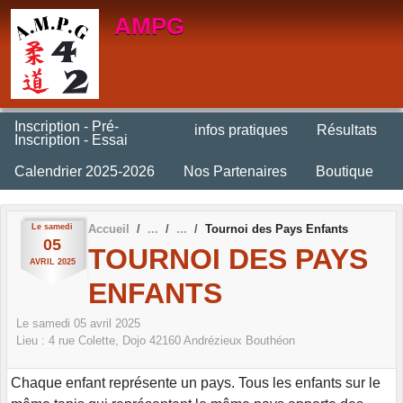
Panneau de gestion des cookies
AMPG
Inscription - Pré-
infos pratiques
Résultats
Inscription - Essai
Calendrier 2025-2026
Nos Partenaires
Boutique
Le
samedi
Accueil
Tournoi des Pays Enfants
05
TOURNOI DES PAYS
AVRIL
2025
ENFANTS
Le
samedi
05
avril
2025
Lieu :
4 rue Colette, Dojo
42160
Andrézieux Bouthéon
Chaque enfant représente un pays. Tous les enfants sur le