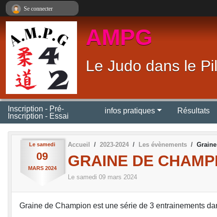
Panneau de gestion des cookies
Se connecter
AMPG
Le Judo dans le Pi
Inscription - Pré-
infos pratiques
Résultats
Inscription - Essai
Accueil
2023-2024
Les évènements
Graine
Le
samedi
09
GRAINE DE CHAMPI
MARS
2024
Le
samedi
09
mars
2024
Graine de Champion est une série de 3 entrainements dan