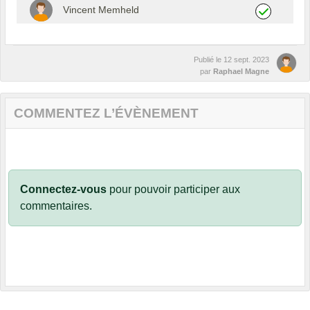
Vincent Memheld
Publié le
12 sept. 2023
par
Raphael Magne
COMMENTEZ L’ÉVÈNEMENT
Connectez-vous
pour pouvoir participer aux
commentaires.