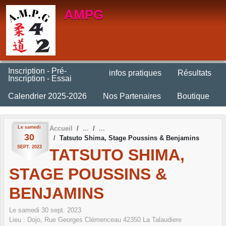
Panneau de gestion des cookies
AMPG
Inscription - Pré-
infos pratiques
Résultats
Inscription - Essai
Calendrier 2025-2026
Nos Partenaires
Boutique
Le
samedi
Accueil
30
Tatsuto Shima, Stage Poussins & Benjamins
SEPT.
2023
TATSUTO SHIMA,
STAGE POUSSINS &
BENJAMINS
Le
samedi
30
sept.
2023
Lieu :
Dojo, Rue Georges Clémenceau
42350
La Talaudiere