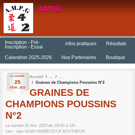
Panneau de gestion des cookies
AMPG
Inscription - Pré-
infos pratiques
Résultats
Inscription - Essai
Calendrier 2025-2026
Nos Partenaires
Boutique
Le
samedi
Accueil
25
Graines de Champions Poussins N°2
FÉVR.
2023
GRAINES DE
CHAMPIONS POUSSINS
N°2
Le
samedi
25
févr.
2023
de 10h30 à 12h
Lieu :
dojo
42160
ANDREZIEUX BOUTHEON