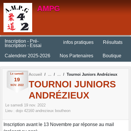
Panneau de gestion des cookies
AMPG
Inscription - Pré-
infos pratiques
Résultats
Inscription - Essai
Calendrier 2025-2026
Nos Partenaires
Boutique
Le
samedi
Accueil
Tournoi Juniors Andrézieux
19
TOURNOI JUNIORS
NOV.
2022
ANDRÉZIEUX
Le
samedi
19
nov.
2022
Lieu :
dojo
42160
andrezieux boutheon
Inscription avant le 13 Novembre par réponse au mail