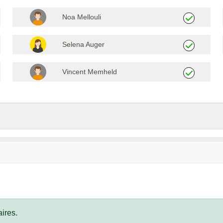
Noa Mellouli
Selena Auger
Vincent Memheld
ires.