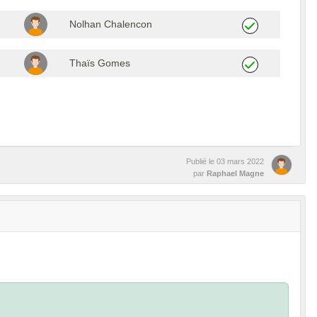
Nolhan Chalencon
Thaïs Gomes
Publié le
03 mars 2022
par
Raphael Magne