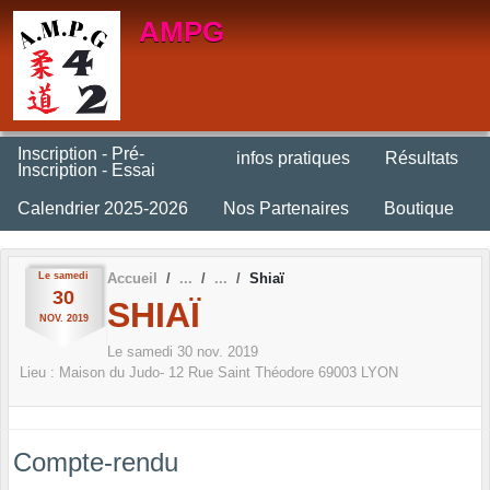
Panneau de gestion des cookies
AMPG
Inscription - Pré-
infos pratiques
Résultats
Inscription - Essai
Calendrier 2025-2026
Nos Partenaires
Boutique
Le
samedi
Accueil
Shiaï
30
SHIAÏ
NOV.
2019
Le
samedi
30
nov.
2019
Lieu :
Maison du Judo- 12 Rue Saint Théodore
69003
LYON
Compte-rendu