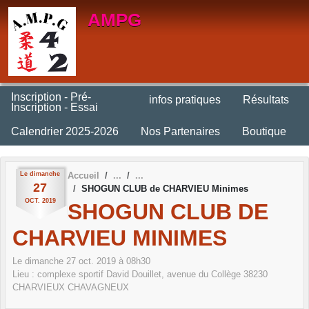
Panneau de gestion des cookies
AMPG
Inscription - Pré-
infos pratiques
Résultats
Inscription - Essai
Calendrier 2025-2026
Nos Partenaires
Boutique
Le
dimanche
Accueil
27
SHOGUN CLUB de CHARVIEU Minimes
OCT.
2019
SHOGUN CLUB DE
CHARVIEU MINIMES
Le
dimanche
27
oct.
2019
à 08h30
Lieu :
complexe sportif David Douillet, avenue du Collège
38230
CHARVIEUX CHAVAGNEUX