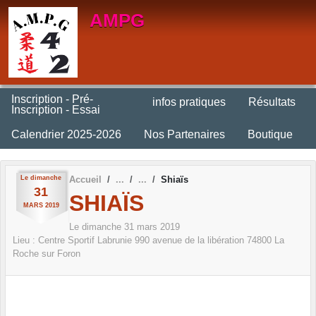
Panneau de gestion des cookies
AMPG
Inscription - Pré-
infos pratiques
Résultats
Inscription - Essai
Calendrier 2025-2026
Nos Partenaires
Boutique
Le
dimanche
Accueil
Shiaïs
31
SHIAÏS
MARS
2019
Le
dimanche
31
mars
2019
Lieu :
Centre Sportif Labrunie 990 avenue de la libération
74800
La
Roche sur Foron