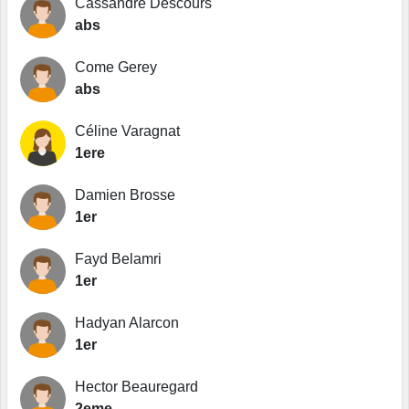
Cassandre Descours
abs
Come Gerey
abs
Céline Varagnat
1ere
Damien Brosse
1er
Fayd Belamri
1er
Hadyan Alarcon
1er
Hector Beauregard
2eme