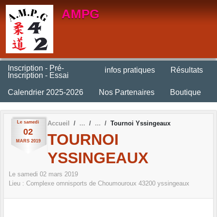
Panneau de gestion des cookies
AMPG
Inscription - Pré-
infos pratiques
Résultats
Inscription - Essai
Calendrier 2025-2026
Nos Partenaires
Boutique
Le
samedi
Accueil
Tournoi Yssingeaux
02
TOURNOI
MARS
2019
YSSINGEAUX
Le
samedi
02
mars
2019
Lieu :
Complexe omnisports de Choumouroux
43200
yssingeaux