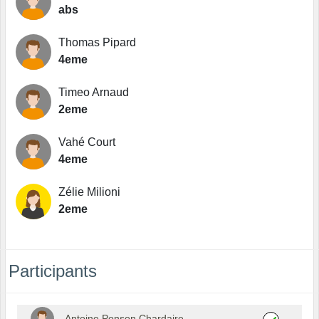
abs
Thomas Pipard
4eme
Timeo Arnaud
2eme
Vahé Court
4eme
Zélie Milioni
2eme
Participants
Antoine Ponson Chardaire