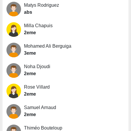
Matys Rodriguez
abs
Milla Chapuis
2eme
Mohamed Ali Berguiga
3eme
Noha Djoudi
2eme
Rose Villard
2eme
Samuel Arnaud
2eme
Thiméo Bouteloup