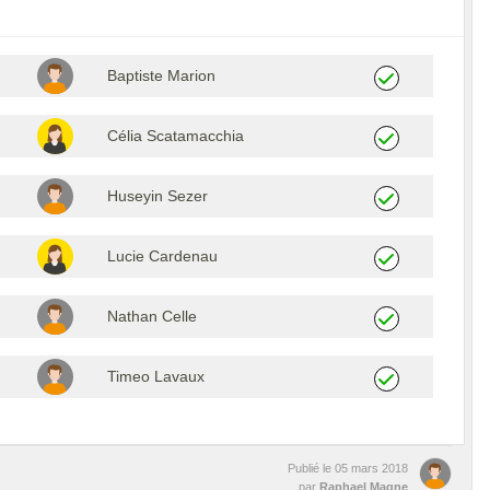
Baptiste Marion
Célia Scatamacchia
Huseyin Sezer
Lucie Cardenau
Nathan Celle
Timeo Lavaux
Publié le
05 mars 2018
par
Raphael Magne