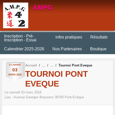
Panneau de gestion des cookies
AMPG
Inscription - Pré-
infos pratiques
Résultats
Inscription - Essai
Calendrier 2025-2026
Nos Partenaires
Boutique
Le
samedi
Accueil
Tournoi Pont Eveque
03
TOURNOI PONT
MARS
2018
EVEQUE
Le
samedi
03
mars
2018
Lieu :
Avenue Georges Brassens
38780
Pont-Evêque