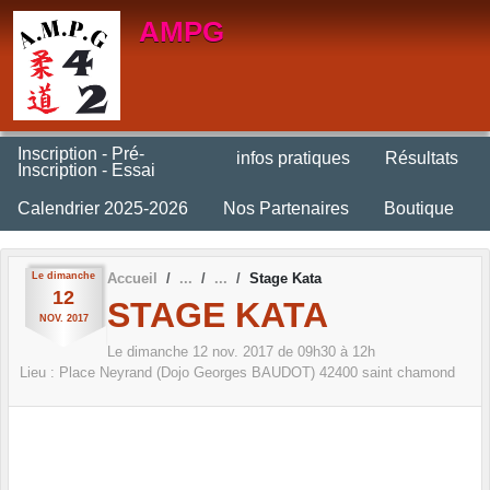
Panneau de gestion des cookies
AMPG
Inscription - Pré-
infos pratiques
Résultats
Inscription - Essai
Calendrier 2025-2026
Nos Partenaires
Boutique
Le
dimanche
Accueil
Stage Kata
12
STAGE KATA
NOV.
2017
Le
dimanche
12
nov.
2017
de 09h30 à 12h
Lieu :
Place Neyrand (Dojo Georges BAUDOT)
42400
saint chamond