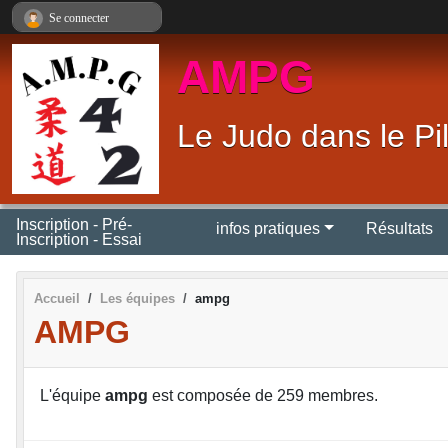
Panneau de gestion des cookies
Se connecter
AMPG
Le Judo dans le Pi
Inscription - Pré-
infos pratiques
Résultats
Inscription - Essai
Accueil
Les équipes
ampg
AMPG
L'équipe
ampg
est composée de 259 membres.